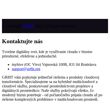
© Copyright
GR8IT
2023. All Rights Reserved.
Kontaktujte nás
Tvoríme digitálny svet, kde je využívanie cloudu v biznise
prirodzené, efektívne a jednoduché.
myhive (OC Vivo) Vajnorská 100B, 831 04 Bratislava
support@gr8it.org
GR8IT vám poskytuje jedinečné riešenia a produkty cloudovej
transformácie. Špecializujeme sa na hybridné multicloudové a
cloudové služby, poskytované prostredníctvom projektov a
digitálnych prostriedkov. Naše služby pokrývajú všetko, čo
moderný biznis potrebuje - od počiatočného prijatia cloudu až po
riešenie komplexných problémov v multicloudovom prostredí.