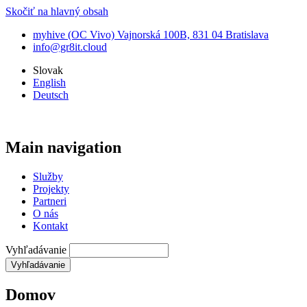
Skočiť na hlavný obsah
myhive (OC Vivo) Vajnorská 100B, 831 04 Bratislava
info@gr8it.cloud
Slovak
English
Deutsch
Main navigation
Služby
Projekty
Partneri
O nás
Kontakt
Vyhľadávanie
Domov