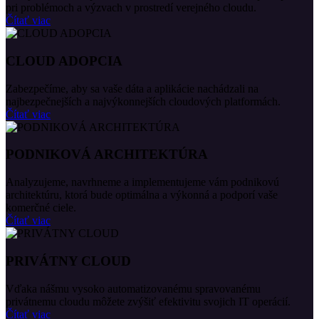
pri problémoch a výzvach v prostredí verejného cloudu.
Čítať viac
CLOUD ADOPCIA
Zabezpečíme, aby sa vaše dáta a aplikácie nachádzali na
najbezpečnejších a najvýkonnejších cloudových platformách.
Čítať viac
PODNIKOVÁ ARCHITEKTÚRA
Analyzujeme, navrhneme a implementujeme vám podnikovú
architektúru, ktorá bude optimálna a výkonná a podporí vaše
komerčné ciele.
Čítať viac
PRIVÁTNY CLOUD
Vďaka nášmu vysoko automatizovanému spravovanému
privátnemu cloudu môžete zvýšiť efektivitu svojich IT operácií.
Čítať viac