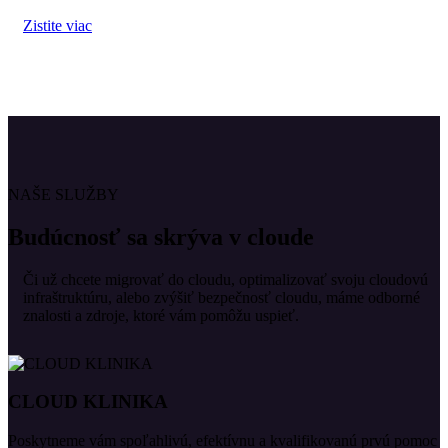
Zistite viac
NAŠE SLUŽBY
Budúcnosť sa skrýva v cloude
Či už chcete migrovať do cloudu, optimalizovať svoju cloudovú
infraštruktúru, alebo zvýšiť bezpečnosť cloudu, máme odborné
znalosti a zdroje, ktoré vám pomôžu uspieť.
CLOUD KLINIKA
Poskytneme vám spoľahlivú, efektívnu a kvalifikovanú prvú pomoc