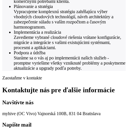
komerčnými potrebami klienta.
Plánovanie a stratégia
Vypracujeme komplexnú stratégiu zahŕňajúcu výber
vhodných cloudových technológií, návrh architektúry a
zabezpečenie súladu s vaším rozpočtom a časovým
harmonogramom.
Implementácia a realizácia
Zavedieme vybrané cloudové riešenia vrátane konfigurácie,
migrácie a integrácie s vašimi existujúcimi systémami,
procesmi a aplikáciami.
Podpora a údržba
Staráme sa o vás aj po implementácii našich služieb -
promptne vyriešime všetky vzniknuté problémy a poskytneme
aktualizácie a upgrady podľa potreby.
Zaostaňme v kontakte
Kontaktujte nás pre ďalšie informácie
Navštívte nás
myhive (OC Vivo) Vajnorská 100B, 831 04 Bratislava
Napíšte mail