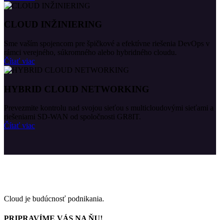
CLOUD INŽINIERING
Sme vaším spojencom pre špičkové a efektívne riešenia DevOps v
rámci verejného, súkromného alebo hybridného cloudu.
Čítať viac
HYBRID CLOUD NETWORKING
Prevezmite kontrolu nad svojou sieťou s multicloudovými sieťami a
riešeniami SD-WAN od spoločnosti GR8IT.
Čítať viac
Cloud je budúcnosť podnikania.
PRIPRAVÍME VÁS NA ŇU!