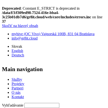
Deprecated
: Constant E_STRICT is deprecated in
/data/f/3/f309ed98-7524-416e-bba4-
3c25b01db7d6/gr8it.cloud/web/core/includes/errors.inc
on line
37
Skočiť na hlavný obsah
myhive (OC Vivo) Vajnorská 100B, 831 04 Bratislava
info@gr8it.cloud
Slovak
English
Deutsch
Main navigation
Služby
Projekty
Partneri
O nás
Kontakt
Vyhľadávanie