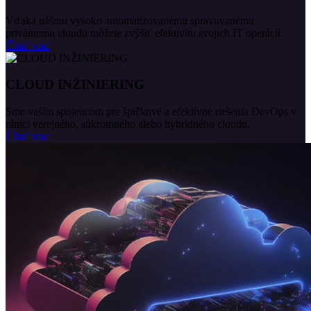
Vďaka nášmu vysoko automatizovanému spravovanému
privátnemu cloudu môžete zvýšiť efektivitu svojich IT operácií.
Čítať viac
CLOUD INŽINIERING
Sme vaším spojencom pre špičkové a efektívne riešenia DevOps v
rámci verejného, súkromného alebo hybridného cloudu.
Čítať viac