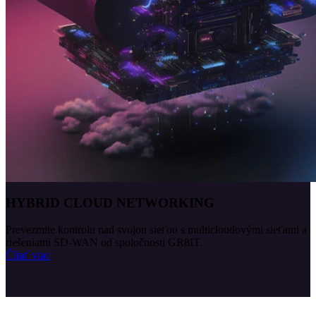
HYBRID CLOUD NETWORKING
Prevezmite kontrolu nad svojou sieťou s multicloudovými sieťami a
riešeniami SD-WAN od spoločnosti GR8IT.
Čítať viac