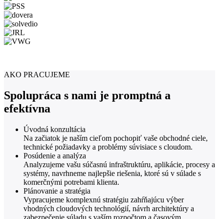
AKO PRACUJEME
Spolupráca s nami je promptná a
efektívna
Úvodná konzultácia
Na začiatok je naším cieľom pochopiť vaše obchodné ciele,
technické požiadavky a problémy súvisiace s cloudom.
Posúdenie a analýza
Analyzujeme vašu súčasnú infraštruktúru, aplikácie, procesy a
systémy, navrhneme najlepšie riešenia, ktoré sú v súlade s
komerčnými potrebami klienta.
Plánovanie a stratégia
Vypracujeme komplexnú stratégiu zahŕňajúcu výber
vhodných cloudových technológií, návrh architektúry a
zabezpečenie súladu s vaším rozpočtom a časovým