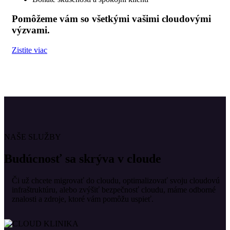
Pomôžeme vám so všetkými vašimi cloudovými
výzvami.
Zistite viac
NAŠE SLUŽBY
Budúcnosť sa skrýva v cloude
Či už chcete migrovať do cloudu, optimalizovať svoju cloudovú
infraštruktúru, alebo zvýšiť bezpečnosť cloudu, máme odborné
znalosti a zdroje, ktoré vám pomôžu uspieť.