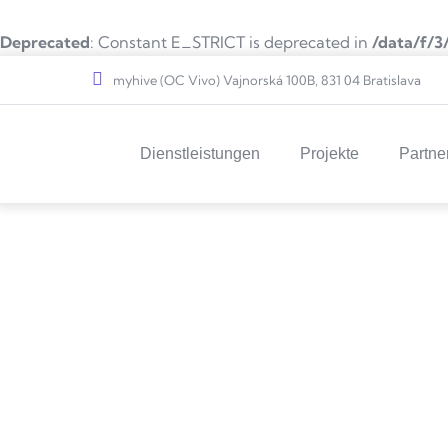
Deprecated
: Constant E_STRICT is deprecated in
/data/f/3
Direkt zum Inhalt
myhive (OC Vivo) Vajnorská 100B, 831 04 Bratislava
Main navigation
Dienstleistungen
Projekte
Partne