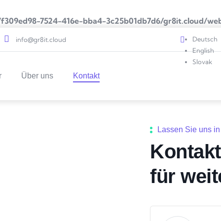
/f309ed98-7524-416e-bba4-3c25b01db7d6/gr8it.cloud/web/
Deutsch
info@gr8it.cloud
English
Slovak
r
Über uns
Kontakt
Lassen Sie uns in
Kontakt
für wei