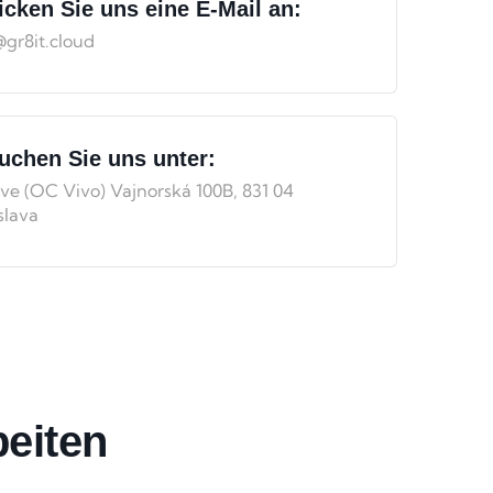
icken Sie uns eine E-Mail an:
@gr8it.cloud
uchen Sie uns unter:
ve (OC Vivo) Vajnorská 100B, 831 04
slava
eiten